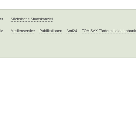
er
Sächsische Staatskanzlei
le
Medienservice
Publikationen
Amt24
FÖMISAX Fördermitteldatenbank