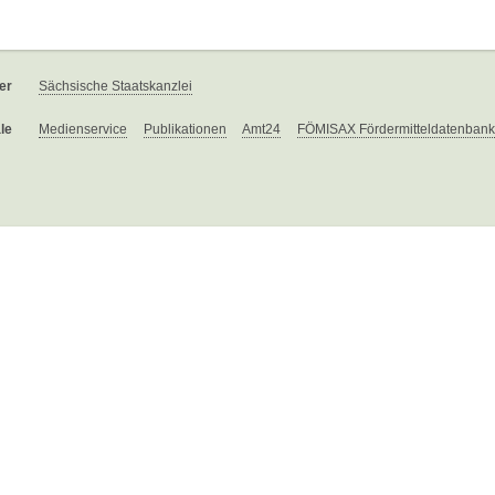
er
Sächsische Staatskanzlei
le
Medienservice
Publikationen
Amt24
FÖMISAX Fördermitteldatenbank