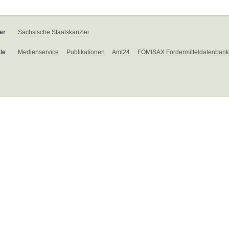
er
Sächsische Staatskanzlei
le
Medienservice
Publikationen
Amt24
FÖMISAX Fördermitteldatenbank