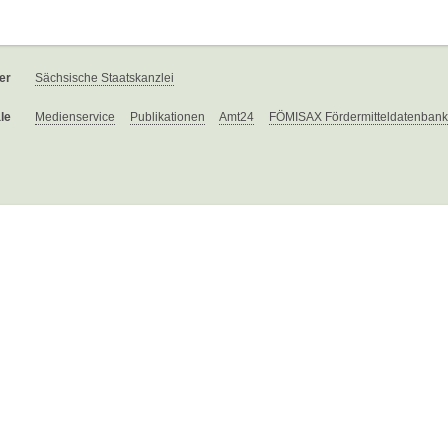
er
Sächsische Staatskanzlei
le
Medienservice
Publikationen
Amt24
FÖMISAX Fördermitteldatenbank