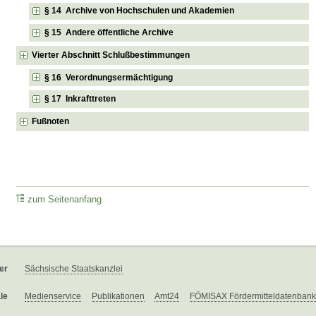
§ 14 Archive von Hochschulen und Akademien
§ 15 Andere öffentliche Archive
Vierter Abschnitt Schlußbestimmungen
§ 16 Verordnungsermächtigung
§ 17 Inkrafttreten
Fußnoten
zum Seitenanfang
er
Sächsische Staatskanzlei
le
Medienservice
Publikationen
Amt24
FÖMISAX Fördermitteldatenbank