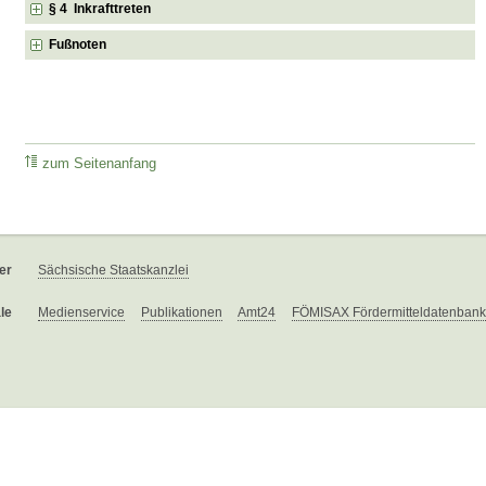
§ 4 Inkrafttreten
Fußnoten
zum Seitenanfang
er
Sächsische Staatskanzlei
le
Medienservice
Publikationen
Amt24
FÖMISAX Fördermitteldatenbank