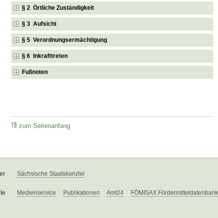
§ 2 Örtliche Zuständigkeit
§ 3 Aufsicht
§ 5 Verordnungsermächtigung
§ 6 Inkrafttreten
Fußnoten
zum Seitenanfang
er
Sächsische Staatskanzlei
le
Medienservice
Publikationen
Amt24
FÖMISAX Fördermitteldatenbank