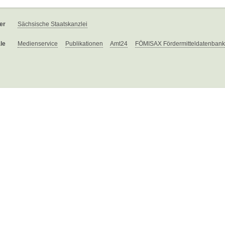
er
Sächsische Staatskanzlei
le
Medienservice
Publikationen
Amt24
FÖMISAX Fördermitteldatenbank