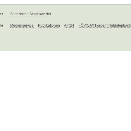
er
Sächsische Staatskanzlei
le
Medienservice
Publikationen
Amt24
FÖMISAX Fördermitteldatenbank