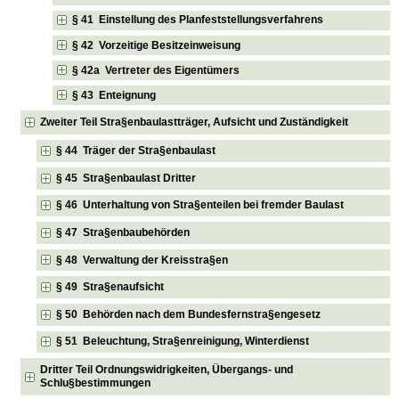
§ 41 Einstellung des Planfeststellungsverfahrens
§ 42 Vorzeitige Besitzeinweisung
§ 42a Vertreter des Eigentümers
§ 43 Enteignung
Zweiter Teil Stra§enbaulastträger, Aufsicht und Zuständigkeit
§ 44 Träger der Stra§enbaulast
§ 45 Stra§enbaulast Dritter
§ 46 Unterhaltung von Stra§enteilen bei fremder Baulast
§ 47 Stra§enbaubehörden
§ 48 Verwaltung der Kreisstra§en
§ 49 Stra§enaufsicht
§ 50 Behörden nach dem Bundesfernstra§engesetz
§ 51 Beleuchtung, Stra§enreinigung, Winterdienst
Dritter Teil Ordnungswidrigkeiten, Übergangs- und
Schlu§bestimmungen