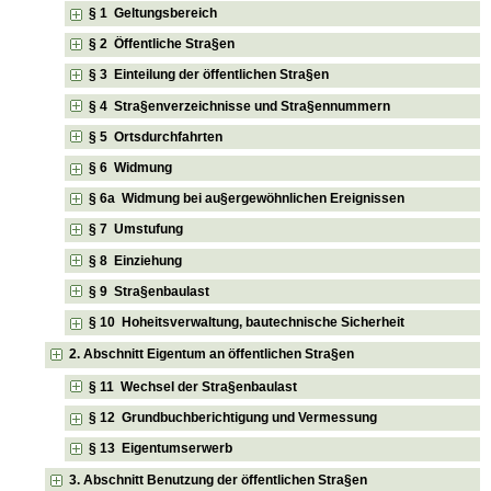
§ 1 Geltungsbereich
§ 2 Öffentliche Stra§en
§ 3 Einteilung der öffentlichen Stra§en
§ 4 Stra§enverzeichnisse und Stra§ennummern
§ 5 Ortsdurchfahrten
§ 6 Widmung
§ 6a Widmung bei au§ergewöhnlichen Ereignissen
§ 7 Umstufung
§ 8 Einziehung
§ 9 Stra§enbaulast
§ 10 Hoheitsverwaltung, bautechnische Sicherheit
2. Abschnitt Eigentum an öffentlichen Stra§en
§ 11 Wechsel der Stra§enbaulast
§ 12 Grundbuchberichtigung und Vermessung
§ 13 Eigentumserwerb
3. Abschnitt Benutzung der öffentlichen Stra§en