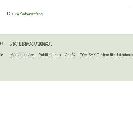
zum Seitenanfang
er
Sächsische Staatskanzlei
le
Medienservice
Publikationen
Amt24
FÖMISAX Fördermitteldatenbank