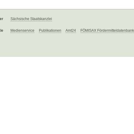
er
Sächsische Staatskanzlei
le
Medienservice
Publikationen
Amt24
FÖMISAX Fördermitteldatenbank