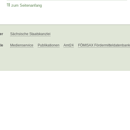
zum Seitenanfang
er
Sächsische Staatskanzlei
le
Medienservice
Publikationen
Amt24
FÖMISAX Fördermitteldatenbank