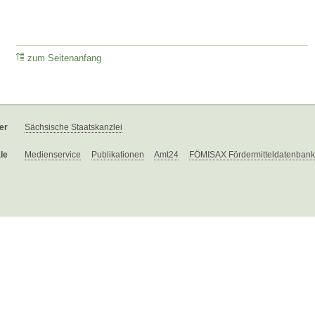
zum Seitenanfang
er
Sächsische Staatskanzlei
le
Medienservice
Publikationen
Amt24
FÖMISAX Fördermitteldatenbank