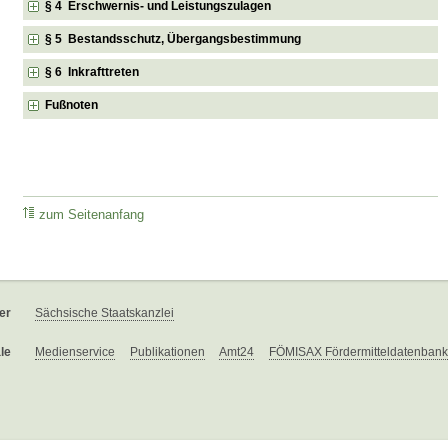
§ 4 Erschwernis- und Leistungszulagen
§ 5 Bestandsschutz, Übergangsbestimmung
§ 6 Inkrafttreten
Fußnoten
zum Seitenanfang
er
Sächsische Staatskanzlei
le
Medienservice
Publikationen
Amt24
FÖMISAX Fördermitteldatenbank