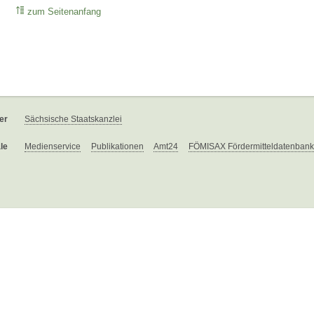
zum Seitenanfang
er
Sächsische Staatskanzlei
le
Medienservice
Publikationen
Amt24
FÖMISAX Fördermitteldatenbank