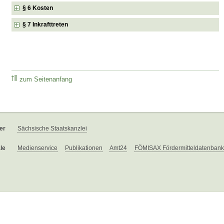
§ 6 Kosten
§ 7 Inkrafttreten
zum Seitenanfang
er
Sächsische Staatskanzlei
le
Medienservice
Publikationen
Amt24
FÖMISAX Fördermitteldatenbank