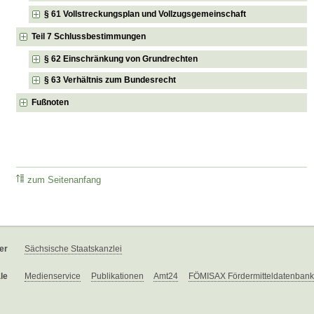
§ 61 Vollstreckungsplan und Vollzugsgemeinschaft
Teil 7 Schlussbestimmungen
§ 62 Einschränkung von Grundrechten
§ 63 Verhältnis zum Bundesrecht
Fußnoten
zum Seitenanfang
er
Sächsische Staatskanzlei
le
Medienservice
Publikationen
Amt24
FÖMISAX Fördermitteldatenbank