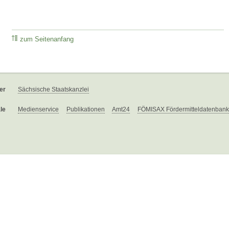
zum Seitenanfang
er
Sächsische Staatskanzlei
le
Medienservice
Publikationen
Amt24
FÖMISAX Fördermitteldatenbank