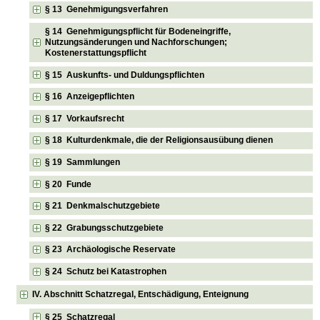
§ 13 Genehmigungsverfahren
§ 14 Genehmigungspflicht für Bodeneingriffe,
Nutzungsänderungen und Nachforschungen;
Kostenerstattungspflicht
§ 15 Auskunfts- und Duldungspflichten
§ 16 Anzeigepflichten
§ 17 Vorkaufsrecht
§ 18 Kulturdenkmale, die der Religionsausübung dienen
§ 19 Sammlungen
§ 20 Funde
§ 21 Denkmalschutzgebiete
§ 22 Grabungsschutzgebiete
§ 23 Archäologische Reservate
§ 24 Schutz bei Katastrophen
IV. Abschnitt Schatzregal, Entschädigung, Enteignung
§ 25 Schatzregal