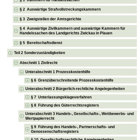
§ 2 Auswärtige Strafvollstreckungskammern
§ 3 Zweigstellen der Amtsgerichte
§ 4 Auswärtige Zivilkammern und auswärtige Kammern für
Handelssachen des Landgerichts Zwickau in Plauen
§ 5 Bereitschaftsdienst
Teil 2 Sonderzuständigkeiten
Abschnitt 1 Zivilrecht
Unterabschnitt 1 Prozesskostenhilfe
§ 6 Grenzüberschreitende Prozesskostenhilfe
Unterabschnitt 2 Bürgerlich-rechtliche Angelegenheiten
§ 7 Unterlassungsklageverfahren
§ 8 Führung des Güterrechtsregisters
Unterabschnitt 3 Handels-, Gesellschafts-, Wettbewerbs- und
Wertpapierrecht
§ 9 Führung des Handels-, Partnerschafts- und
Genossenschaftsregisters
§ 10 Gesellschaftsrechtliche Angelegenheiten