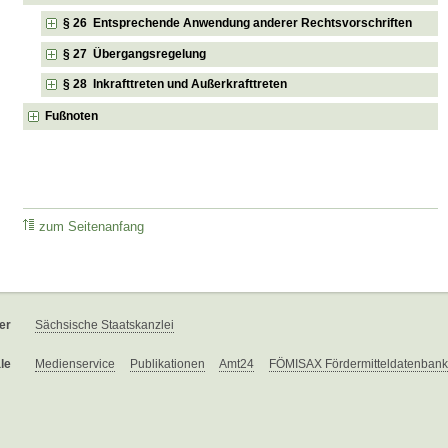
§ 26 Entsprechende Anwendung anderer Rechtsvorschriften
§ 27 Übergangsregelung
§ 28 Inkrafttreten und Außerkrafttreten
Fußnoten
zum Seitenanfang
er
Sächsische Staatskanzlei
le
Medienservice
Publikationen
Amt24
FÖMISAX Fördermitteldatenbank