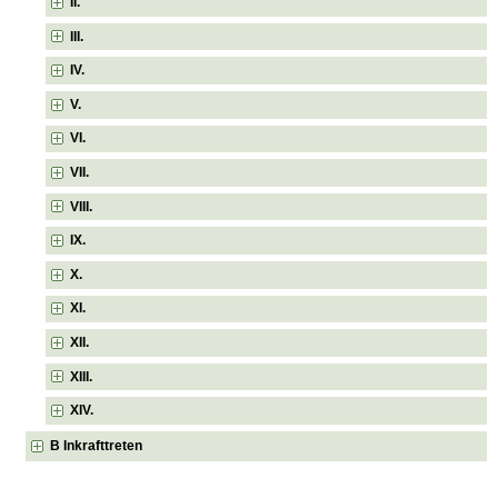
II.
III.
IV.
V.
VI.
VII.
VIII.
IX.
X.
XI.
XII.
XIII.
XIV.
B Inkrafttreten