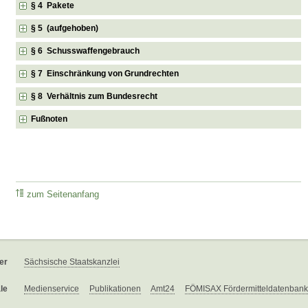
§ 4 Pakete
§ 5 (aufgehoben)
§ 6 Schusswaffengebrauch
§ 7 Einschränkung von Grundrechten
§ 8 Verhältnis zum Bundesrecht
Fußnoten
zum Seitenanfang
er
Sächsische Staatskanzlei
le
Medienservice
Publikationen
Amt24
FÖMISAX Fördermitteldatenbank