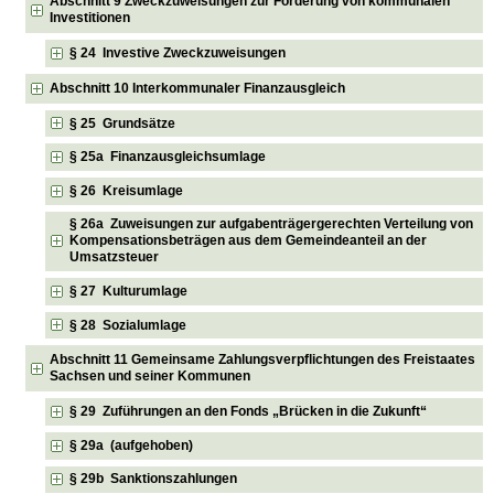
Abschnitt 9 Zweckzuweisungen zur Förderung von kommunalen
Investitionen
§ 24 Investive Zweckzuweisungen
Abschnitt 10 Interkommunaler Finanzausgleich
§ 25 Grundsätze
§ 25a Finanzausgleichsumlage
§ 26 Kreisumlage
§ 26a Zuweisungen zur aufgabenträgergerechten Verteilung von
Kompensationsbeträgen aus dem Gemeindeanteil an der
Umsatzsteuer
§ 27 Kulturumlage
§ 28 Sozialumlage
Abschnitt 11 Gemeinsame Zahlungsverpflichtungen des Freistaates
Sachsen und seiner Kommunen
§ 29 Zuführungen an den Fonds „Brücken in die Zukunft“
§ 29a (aufgehoben)
§ 29b Sanktionszahlungen