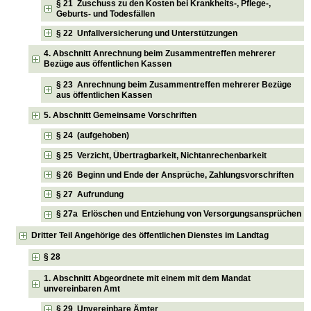
§ 21 Zuschuss zu den Kosten bei Krankheits-, Pflege-,
Geburts- und Todesfällen
§ 22 Unfallversicherung und Unterstützungen
4. Abschnitt Anrechnung beim Zusammentreffen mehrerer
Bezüge aus öffentlichen Kassen
§ 23 Anrechnung beim Zusammentreffen mehrerer Bezüge
aus öffentlichen Kassen
5. Abschnitt Gemeinsame Vorschriften
§ 24 (aufgehoben)
§ 25 Verzicht, Übertragbarkeit, Nichtanrechenbarkeit
§ 26 Beginn und Ende der Ansprüche, Zahlungsvorschriften
§ 27 Aufrundung
§ 27a Erlöschen und Entziehung von Versorgungsansprüchen
Dritter Teil Angehörige des öffentlichen Dienstes im Landtag
§ 28
1. Abschnitt Abgeordnete mit einem mit dem Mandat
unvereinbaren Amt
§ 29 Unvereinbare Ämter