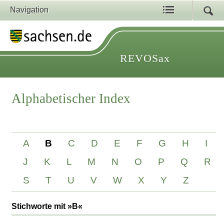
Navigation
REVOSax
Alphabetischer Index
A
B
C
D
E
F
G
H
I
J
K
L
M
N
O
P
Q
R
S
T
U
V
W
X
Y
Z
Stichworte mit »B«